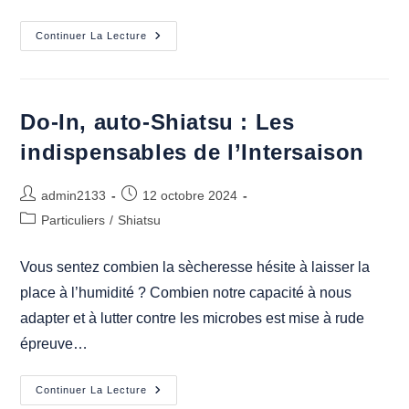
Do-
Continuer La Lecture
In,
Auto-
Shiatsu
:
Les
Indispensables
Do-In, auto-Shiatsu : Les
De
L’Hiver
indispensables de l’Intersaison
Auteur/autrice
Publication
admin2133
12 octobre 2024
de
publiée :
Post
Particuliers
/
Shiatsu
la
category:
publication :
Vous sentez combien la sècheresse hésite à laisser la
place à l’humidité ? Combien notre capacité à nous
adapter et à lutter contre les microbes est mise à rude
épreuve…
Do-
Continuer La Lecture
In,