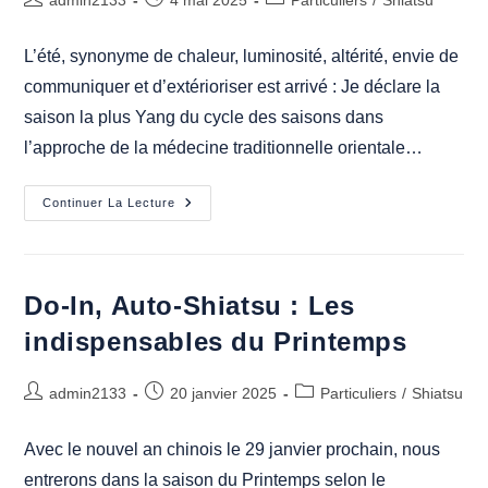
de
publiée :
category:
la
L’été, synonyme de chaleur, luminosité, altérité, envie de
publication :
communiquer et d’extérioriser est arrivé : Je déclare la
saison la plus Yang du cycle des saisons dans
l’approche de la médecine traditionnelle orientale…
Do-
Continuer La Lecture
In,
Auto-
Shiatsu
:
Les
Indispensables
Do-In, Auto-Shiatsu : Les
De
L’Été
indispensables du Printemps
Auteur/autrice
Publication
Post
admin2133
20 janvier 2025
Particuliers
/
Shiatsu
de
publiée :
category:
la
Avec le nouvel an chinois le 29 janvier prochain, nous
publication :
entrerons dans la saison du Printemps selon le