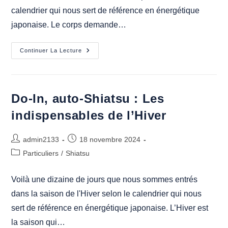
calendrier qui nous sert de référence en énergétique
japonaise. Le corps demande…
Do-
Continuer La Lecture
In,
Auto-
Shiatsu
:
Les
Indispensables
Do-In, auto-Shiatsu : Les
Du
Printemps
indispensables de l’Hiver
Auteur/autrice
Publication
admin2133
18 novembre 2024
de
publiée :
Post
Particuliers
/
Shiatsu
la
category:
publication :
Voilà une dizaine de jours que nous sommes entrés
dans la saison de l'Hiver selon le calendrier qui nous
sert de référence en énergétique japonaise. L’Hiver est
la saison qui…