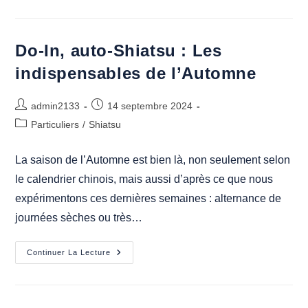
Auto-
Shiatsu
:
Les
Indispensables
Do-In, auto-Shiatsu : Les
De
L’Intersaison
indispensables de l’Automne
Auteur/autrice
Publication
admin2133
14 septembre 2024
de
publiée :
Post
Particuliers
/
Shiatsu
la
category:
publication :
La saison de l’Automne est bien là, non seulement selon
le calendrier chinois, mais aussi d’après ce que nous
expérimentons ces dernières semaines : alternance de
journées sèches ou très…
Do-
Continuer La Lecture
In,
Auto-
Shiatsu
:
Les