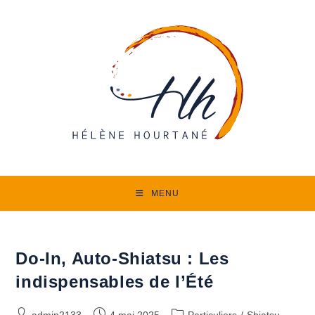
Skip
to
content
MENU
Do-In, Auto-Shiatsu : Les
indispensables de l’Été
Auteur/autrice
Publication
Post
admin2133
4 mai 2025
Particuliers
/
Shiatsu