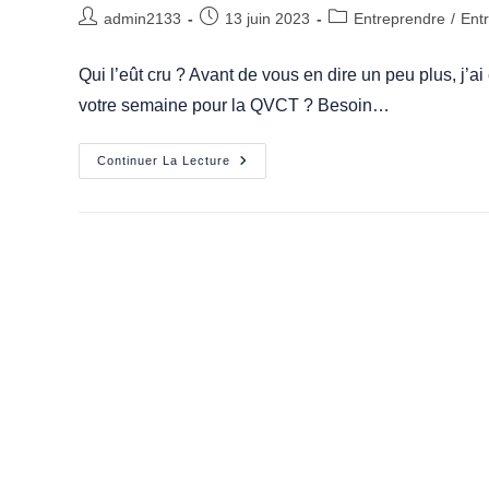
Auteur/autrice
Publication
Post
admin2133
13 juin 2023
Entreprendre
/
Entr
de
publiée :
category:
la
Qui l’eût cru ? Avant de vous en dire un peu plus, j’a
publication :
votre semaine pour la QVCT ? Besoin…
Mon
Continuer La Lecture
Safari
Photo
De
La
QVCT