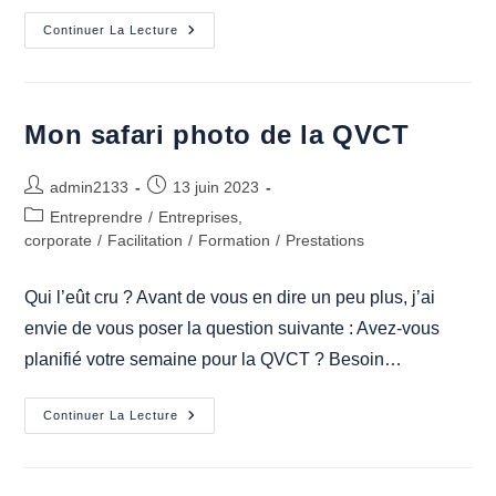
Co-
Continuer La Lecture
Construire
Les
Transformations
Collectives
Au
Travail
Mon safari photo de la QVCT
Auteur/autrice
Publication
admin2133
13 juin 2023
de
publiée :
Post
Entreprendre
/
Entreprises,
la
category:
corporate
/
Facilitation
/
Formation
/
Prestations
publication :
Qui l’eût cru ? Avant de vous en dire un peu plus, j’ai
envie de vous poser la question suivante : Avez-vous
planifié votre semaine pour la QVCT ? Besoin…
Mon
Continuer La Lecture
Safari
Photo
De
La
QVCT