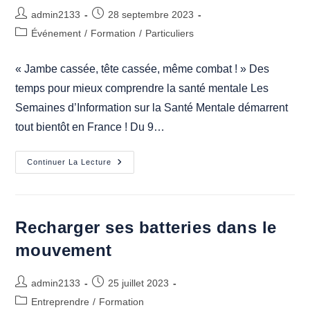
Des
Auteur/autrice
Publication
Ateliers
admin2133
28 septembre 2023
Do-
de
publiée :
Post
Événement
/
Formation
In
/
Particuliers
la
Seniors
category:
Et
publication :
Aidants »
« Jambe cassée, tête cassée, même combat ! » Des
temps pour mieux comprendre la santé mentale Les
Semaines d’Information sur la Santé Mentale démarrent
tout bientôt en France ! Du 9…
Tête
Continuer La Lecture
Cassée
?
Recharger ses batteries dans le
mouvement
Auteur/autrice
Publication
admin2133
25 juillet 2023
de
publiée :
Post
Entreprendre
/
Formation