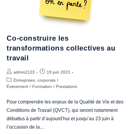
Co-construire les
transformations collectives au
travail
Auteur/autrice
Publication
admin2133
19 juin 2023
de
publiée :
Post
Entreprises, corporate
/
la
category:
Événement
/
Formation
/
Prestations
publication :
Pour comprendre les enjeux de la Qualité de Vie et des
Conditions de Travail (QVCT), qui seront notamment
débattus à partir d’aujourd’hui et jusqu’au 23 juin à
l’occasion de la…