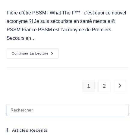
la
category:
publication :
Fière d’être PSSM ! What The F*** : c’est quoi ce nouvel
acronyme ?! Je suis secouriste en santé mentale ©
PSSM France PSSM est l’acronyme de Premiers
Secours en…
Devenir
Continuer La Lecture
Secouriste
En
Santé
Mentale
1
2
Aller à 
Articles Récents