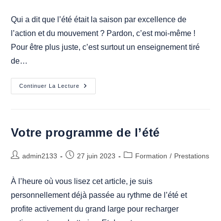
la
category:
publication :
Qui a dit que l’été était la saison par excellence de
l’action et du mouvement ? Pardon, c’est moi-même !
Pour être plus juste, c’est surtout un enseignement tiré
de…
Recharger
Continuer La Lecture
Ses
Batteries
Dans
Le
Mouvement
Votre programme de l’été
Auteur/autrice
Publication
Post
admin2133
27 juin 2023
Formation
/
Prestations
de
publiée :
category:
la
À l’heure où vous lisez cet article, je suis
publication :
personnellement déjà passée au rythme de l’été et
profite activement du grand large pour recharger