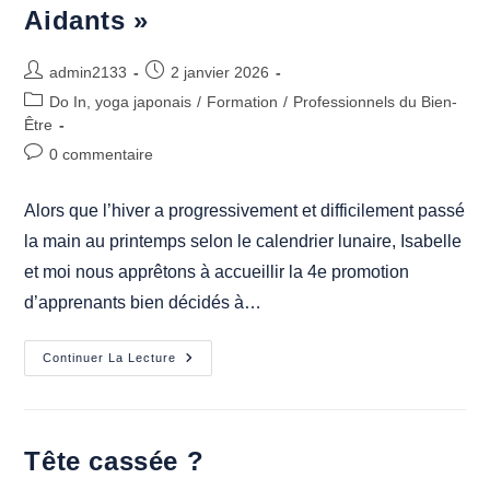
Aidants »
Auteur/autrice
Publication
admin2133
2 janvier 2026
de
publiée :
Post
Do In, yoga japonais
/
Formation
/
Professionnels du Bien-
la
category:
Être
publication :
Commentaires
0 commentaire
de
la
Alors que l’hiver a progressivement et difficilement passé
publication :
la main au printemps selon le calendrier lunaire, Isabelle
et moi nous apprêtons à accueillir la 4e promotion
d’apprenants bien décidés à…
Déjà
Continuer La Lecture
La
4e
Session
De
Formation
« Concevoir
Tête cassée ?
Et
Animer