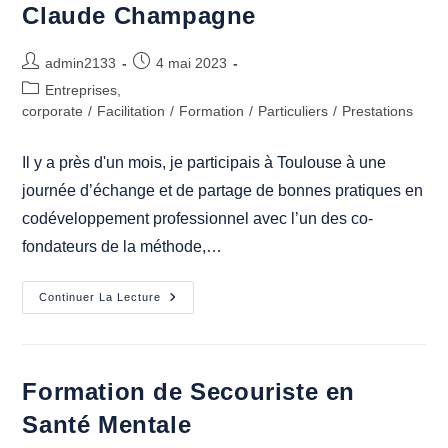
D’entreprise
Claude Champagne
Auteur/autrice
Publication
admin2133
4 mai 2023
de
publiée :
Post
Entreprises,
la
category:
corporate
/
Facilitation
/
Formation
/
Particuliers
/
Prestations
publication :
Il y a près d'un mois, je participais à Toulouse à une
journée d’échange et de partage de bonnes pratiques en
codéveloppement professionnel avec l’un des co-
fondateurs de la méthode,…
Une
Continuer La Lecture
Journée
De
Codev
Avec
Claude
Champagne
Formation de Secouriste en
Santé Mentale