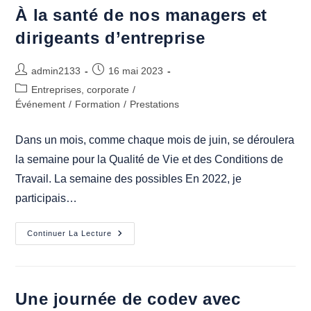
À la santé de nos managers et
dirigeants d’entreprise
Auteur/autrice
Publication
admin2133
16 mai 2023
de
publiée :
Post
Entreprises, corporate
/
la
category:
Événement
/
Formation
/
Prestations
publication :
Dans un mois, comme chaque mois de juin, se déroulera
la semaine pour la Qualité de Vie et des Conditions de
Travail. La semaine des possibles En 2022, je
participais…
À
Continuer La Lecture
La
Santé
De
Nos
Managers
Et
Une journée de codev avec
Dirigeants