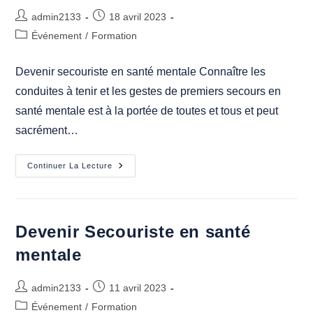
Auteur/autrice
Publication
admin2133
18 avril 2023
de
publiée :
Post
Événement
/
Formation
la
category:
publication :
Devenir secouriste en santé mentale Connaître les
conduites à tenir et les gestes de premiers secours en
santé mentale est à la portée de toutes et tous et peut
sacrément…
Formation
Continuer La Lecture
De
Secouriste
En
Santé
Mentale
Devenir Secouriste en santé
mentale
Auteur/autrice
Publication
admin2133
11 avril 2023
de
publiée :
Post
Événement
/
Formation