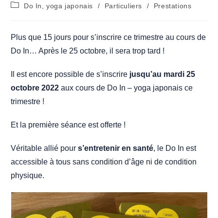
de
publiée :
Post
Do In, yoga japonais
/
Particuliers
/
Prestations
la
category:
publication :
Plus que 15 jours pour s’inscrire ce trimestre au cours de
Do In… Après le 25 octobre, il sera trop tard !
Il est encore possible de s’inscrire
jusqu’au mardi 25
octobre 2022
aux cours de Do In – yoga japonais ce
trimestre !
Et la première séance est offerte !
Véritable allié pour
s’entretenir en santé
, le Do In est
accessible à tous sans condition d’âge ni de condition
physique.