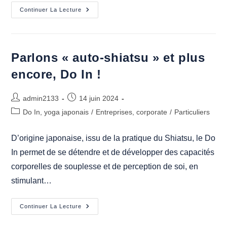
Les
Continuer La Lecture
Séances
Individuelles
De
Do
In
Ont
Parlons « auto-shiatsu » et plus
La
Côte
encore, Do In !
À
Albi
Auteur/autrice
Publication
admin2133
14 juin 2024
de
publiée :
Post
Do In, yoga japonais
/
Entreprises, corporate
/
Particuliers
la
category:
publication :
D’origine japonaise, issu de la pratique du Shiatsu, le Do
In permet de se détendre et de développer des capacités
corporelles de souplesse et de perception de soi, en
stimulant…
Parlons
Continuer La Lecture
« Auto-
Shiatsu »