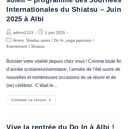
Où
Internationales du Shiatsu – Juin
Que
L’on
Soit
2025 à Albi
Auteur/autrice
Publication
admin2133
1 juin 2025
de
publiée :
Post
Anma, Shiatsu assis
/
Do In, yoga japonais
/
la
category:
Événement
/
Shiatsu
publication :
Booster votre vitalité depuis chez vous ! Comme toute fin
d’année scolaire/universitaire, l’arrivée de l’été ouvre de
nouvelles et nombreuses occasions de se réunir et de
(se) célébrer. C’était le…
S’ouvrir
Continuer La Lecture
Comme
Une
Rose
Au
Soleil
–
Vive la rentrée du Do In à Albi !
Programme