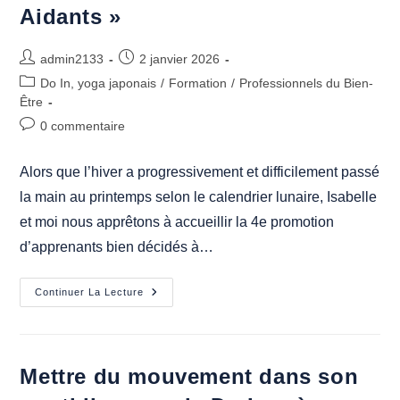
Aidants »
Auteur/autrice
Publication
admin2133
2 janvier 2026
de
publiée :
Post
Do In, yoga japonais
/
Formation
/
Professionnels du Bien-
la
category:
Être
publication :
Commentaires
0 commentaire
de
la
Alors que l’hiver a progressivement et difficilement passé
publication :
la main au printemps selon le calendrier lunaire, Isabelle
et moi nous apprêtons à accueillir la 4e promotion
d’apprenants bien décidés à…
Déjà
Continuer La Lecture
La
4e
Session
De
Formation
« Concevoir
Mettre du mouvement dans son
Et
Animer