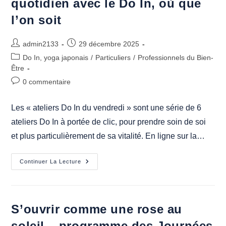
quotidien avec le Do In, où que
Des
Ateliers
l’on soit
Do-
In
Seniors
Et
Auteur/autrice
Publication
admin2133
29 décembre 2025
Aidants »
de
publiée :
Post
Do In, yoga japonais
/
Particuliers
/
Professionnels du Bien-
la
category:
Être
publication :
Commentaires
0 commentaire
de
la
Les « ateliers Do In du vendredi » sont une série de 6
publication :
ateliers Do In à portée de clic, pour prendre soin de soi
et plus particulièrement de sa vitalité. En ligne sur la…
Mettre
Continuer La Lecture
Du
Mouvement
Dans
Son
Quotidien
Avec
S’ouvrir comme une rose au
Le
Do
soleil – programme des Journées
In,