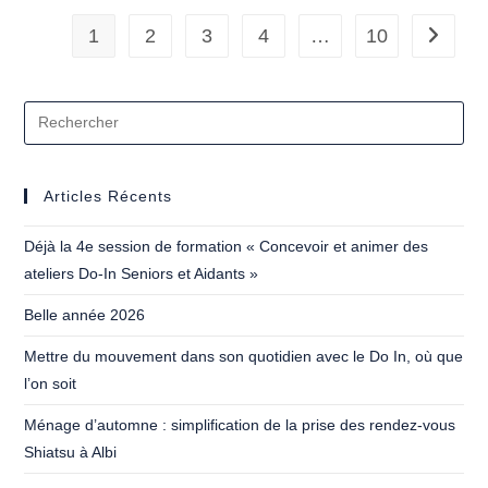
Shiatsu
–
1
2
3
4
…
10
Aller à 
Juin
2024
À
Albi
Articles Récents
Déjà la 4e session de formation « Concevoir et animer des
ateliers Do-In Seniors et Aidants »
Belle année 2026
Mettre du mouvement dans son quotidien avec le Do In, où que
l’on soit
Ménage d’automne : simplification de la prise des rendez-vous
Shiatsu à Albi