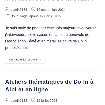
Des
Journées
Auteur/autrice
Publication
Internationales
admin2133
12 septembre 2024
Du
de
publiée :
Post
Do In, yoga japonais
Shiatsu
/
Particuliers
la
–
category:
Juin
publication :
2025
Je suis ravie de partager cette info majeure avec vous :
À
Albi
j'interviendrai cette saison en tant que bénévole de
l'association Téaté et animerai les cours de Do In
proposés par…
Vive
Continuer La Lecture
La
Rentrée
Du
Do
In
À
Ateliers thématiques de Do In à
Albi
!
Albi et en ligne
Auteur/autrice
Publication
admin2133
12 juillet 2024
de
publiée :