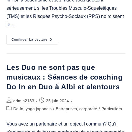
sérieusement, si les Troubles Musculo-Squelettiques
(TMS) et les Risques Psycho-Sociaux (RPS) noircissent
le…
Cours
Continuer La Lecture
Hebdomadaires
De
Do
In
À
Albi
Les Duo ne sont pas que
Et
Alentours
musicaux : Séances de coaching
Do In en Duo à Albi et alentours
Auteur/autrice
Publication
admin2133
25 juin 2024
de
publiée :
Post
Do In, yoga japonais
/
Entreprises, corporate
/
Particuliers
la
category:
publication :
Vous avez un partenaire et un objectif commun? Qu’il