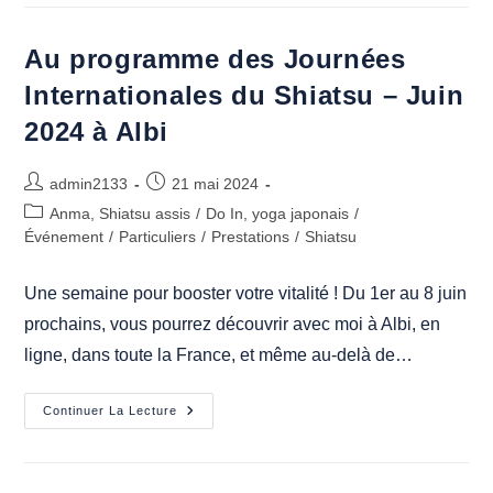
Et
Plus
Encore,
Do
Au programme des Journées
In
!
Internationales du Shiatsu – Juin
2024 à Albi
Auteur/autrice
Publication
admin2133
21 mai 2024
de
publiée :
Post
Anma, Shiatsu assis
/
Do In, yoga japonais
/
la
category:
Événement
/
Particuliers
/
Prestations
/
Shiatsu
publication :
Une semaine pour booster votre vitalité ! Du 1er au 8 juin
prochains, vous pourrez découvrir avec moi à Albi, en
ligne, dans toute la France, et même au-delà de…
Au
Continuer La Lecture
Programme
Des
Journées
Internationales
Du