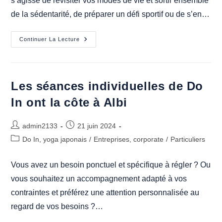
s’agisse de revisiter vos modes de vie et sortir ensemble
de la sédentarité, de préparer un défi sportif ou de s’en…
Les
Continuer La Lecture
Duo
Ne
Sont
Pas
Que
Musicaux
Les séances individuelles de Do
:
Séances
In ont la côte à Albi
De
Coaching
Do
In
Auteur/autrice
Publication
admin2133
21 juin 2024
En
de
publiée :
Duo
Post
Do In, yoga japonais
/
Entreprises, corporate
/
Particuliers
À
la
category:
Albi
publication :
Et
Vous avez un besoin ponctuel et spécifique à régler ? Ou
Alentours
vous souhaitez un accompagnement adapté à vos
contraintes et préférez une attention personnalisée au
regard de vos besoins ?…