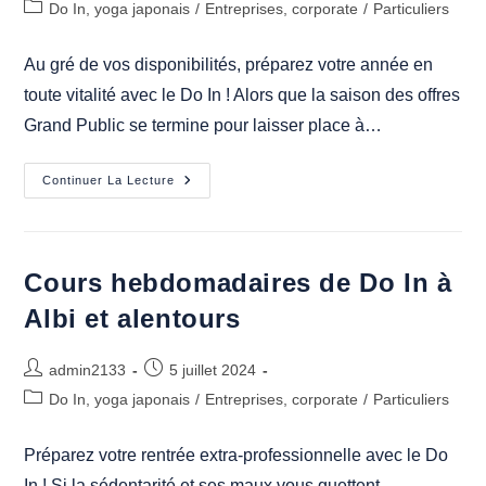
Post
Do In, yoga japonais
/
Entreprises, corporate
/
Particuliers
la
category:
publication :
Au gré de vos disponibilités, préparez votre année en
toute vitalité avec le Do In ! Alors que la saison des offres
Grand Public se termine pour laisser place à…
Ateliers
Continuer La Lecture
Thématiques
De
Do
In
À
Albi
Cours hebdomadaires de Do In à
Et
En
Albi et alentours
Ligne
Auteur/autrice
Publication
admin2133
5 juillet 2024
de
publiée :
Post
Do In, yoga japonais
/
Entreprises, corporate
/
Particuliers
la
category:
publication :
Préparez votre rentrée extra-professionnelle avec le Do
In ! Si la sédentarité et ses maux vous guettent