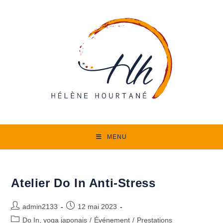
Skip
to
content
MENU
Atelier Do In Anti-Stress
Auteur/autrice
Publication
admin2133
12 mai 2023
de
publiée :
Post
Do In, yoga japonais
/
Événement
/
Prestations