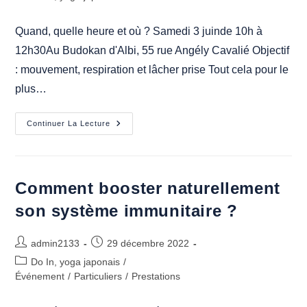
la
category:
publication :
Quand, quelle heure et où ? Samedi 3 juinde 10h à
12h30Au Budokan d'Albi, 55 rue Angély Cavalié Objectif
: mouvement, respiration et lâcher prise Tout cela pour le
plus…
Atelier
Continuer La Lecture
Do
In
Anti-
Stress
Comment booster naturellement
son système immunitaire ?
Auteur/autrice
Publication
admin2133
29 décembre 2022
de
publiée :
Post
Do In, yoga japonais
/
la
category:
Événement
/
Particuliers
/
Prestations
publication :