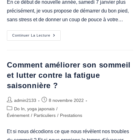
En ce début de nouvelle année, samedi 7 janvier plus
précisément, je vous propose de démarrer du bon pied,
sans stress et de donner un coup de pouce à votre…
Comment
Continuer La Lecture
Booster
Naturellement
Son
Système
Immunitaire
?
Comment améliorer son sommeil
et lutter contre la fatigue
saisonnière ?
Auteur/autrice
Publication
admin2133
8 novembre 2022
de
publiée :
Post
Do In, yoga japonais
/
la
category:
Événement
/
Particuliers
/
Prestations
publication :
Et si nous décodions ce que nous révèlent nos troubles