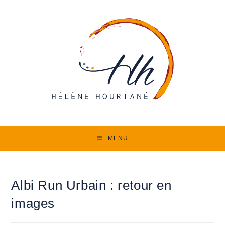
Skip
to
content
MENU
Albi Run Urbain : retour en
images