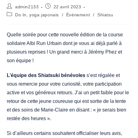
Auteur/autrice
Publication
admin2133
22 avril 2023
de
publiée :
Post
Do In, yoga japonais
/
Événement
/
Shiatsu
la
category:
publication :
Quelle soirée pour cette nouvelle édition de la course
solidaire Albi Run Urbain dont je vous ai déjà parlé à
plusieurs reprises ! Un grand merci à Jérémy Phez et
son équipe !
L’équipe des Shiatsuki bénévoles
s’est régalée et
vous remercie pour votre curiosité, votre participation
active et vos généreux retours. J’ai un petit faible pour le
retour de cette jeune coureuse qui est sortie de la tente
et des soins de Marie-Claire en disant : « je serais bien
restée des heures ».
Si d’ailleurs certains souhaitent officialiser leurs avis,