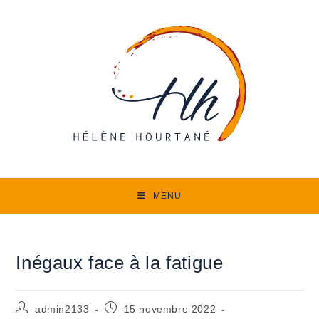
Skip
to
content
MENU
Inégaux face à la fatigue
Auteur/autrice
Publication
admin2133
15 novembre 2022