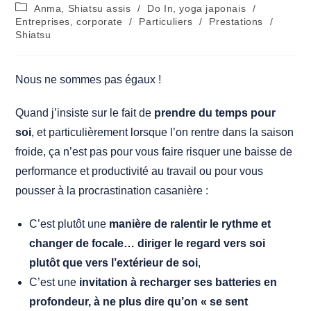
de
publiée :
Post
Anma, Shiatsu assis
/
Do In, yoga japonais
/
la
category:
Entreprises, corporate
/
Particuliers
/
Prestations
/
publication :
Shiatsu
Nous ne sommes pas égaux !
Quand j’insiste sur le fait de
prendre du temps pour
soi
, et particulièrement lorsque l’on rentre dans la saison
froide, ça n’est pas pour vous faire risquer une baisse de
performance et productivité au travail ou pour vous
pousser à la procrastination casanière :
C’est plutôt une
manière de ralentir le rythme et
changer de focale… diriger le regard vers soi
plutôt que vers l’extérieur de soi
,
C’est une
invitation à recharger ses batteries en
profondeur, à ne plus dire qu’on « se sent