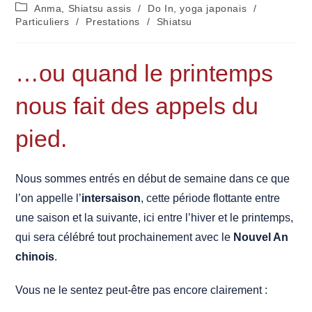
de
publiée :
Post
Anma, Shiatsu assis
/
Do In, yoga japonais
/
la
category:
Particuliers
/
Prestations
/
Shiatsu
publication :
…ou quand le printemps
nous fait des appels du
pied.
Nous sommes entrés en début de semaine dans ce que
l’on appelle l’
intersaison
, cette période flottante entre
une saison et la suivante, ici entre l’hiver et le printemps,
qui sera célébré tout prochainement avec le
Nouvel An
chinois
.
Vous ne le sentez peut-être pas encore clairement :