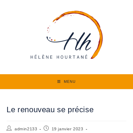
Skip
to
content
MENU
Le renouveau se précise
Auteur/autrice
Publication
admin2133
19 janvier 2023