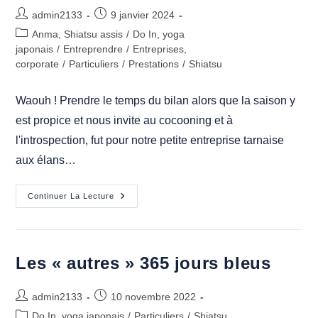
Des
Auteur/autrice
Publication
Ateliers
admin2133
9 janvier 2024
Do-
de
publiée :
Post
Anma, Shiatsu assis
In
/
Do In, yoga
la
Seniors
category:
japonais
/
Entreprendre
/
Entreprises,
Et
publication :
corporate
/
Particuliers
Aidants »
/
Prestations
/
Shiatsu
Waouh ! Prendre le temps du bilan alors que la saison y
est propice et nous invite au cocooning et à
l'introspection, fut pour notre petite entreprise tarnaise
aux élans…
Rétrospective
Continuer La Lecture
2023
Les « autres » 365 jours bleus
Auteur/autrice
Publication
admin2133
10 novembre 2022
de
publiée :
Post
Do In, yoga japonais
/
Particuliers
/
Shiatsu