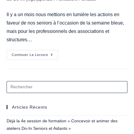
la
category:
publication :
Il y a un mois nous mettions en lumière les actions en
faveur de nos seniors à l’occasion de la semaine bleue,
mais pour les professionnels des associations et
structures…
Les
Continuer La Lecture
« Autres »
365
Jours
Bleus
Articles Récents
Déjà la 4e session de formation « Concevoir et animer des
ateliers Do-In Seniors et Aidants »