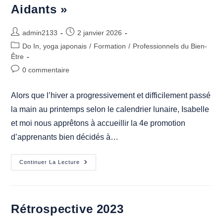
Aidants »
Auteur/autrice
Publication
admin2133
2 janvier 2026
de
publiée :
Post
Do In, yoga japonais
/
Formation
/
Professionnels du Bien-
la
category:
Être
publication :
Commentaires
0 commentaire
de
la
Alors que l’hiver a progressivement et difficilement passé
publication :
la main au printemps selon le calendrier lunaire, Isabelle
et moi nous apprêtons à accueillir la 4e promotion
d’apprenants bien décidés à…
Déjà
Continuer La Lecture
La
4e
Session
De
Formation
« Concevoir
Rétrospective 2023
Et
Animer