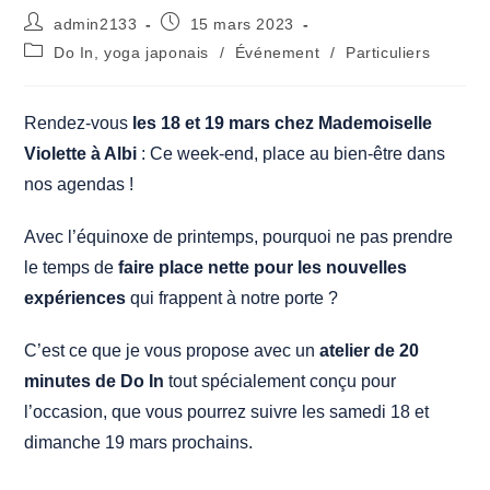
Auteur/autrice
Publication
admin2133
15 mars 2023
de
publiée :
Post
Do In, yoga japonais
/
Événement
/
Particuliers
la
category:
publication :
Rendez-vous
les 18 et 19 mars chez Mademoiselle
Violette à Albi
: Ce week-end, place au bien-être dans
nos agendas !
Avec l’équinoxe de printemps, pourquoi ne pas prendre
le temps de
faire place nette pour les nouvelles
expériences
qui frappent à notre porte ?
C’est ce que je vous propose avec un
atelier de 20
minutes de Do In
tout spécialement conçu pour
l’occasion, que vous pourrez suivre les samedi 18 et
dimanche 19 mars prochains.